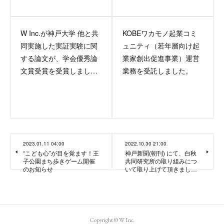
W Inc.が神戸大学 他と共
KOBEワカモノ起業コミ
同実施した実証実験に関
ュニティ（若年層向け起
する論文が、学会優秀論
業家創出促進事業）運営
文賞受賞を受賞しまし…
業務を受託しました。
2023.01.11 04:00
2022.10.30 21:00
“こども心”が目を覚ます！王
神戸新聞(朝刊) にて、白秋
子公園まち歩きゲーム開催
共同研究所の取り組みにつ
のお知らせ
いて取り上げて頂きまし…
Copyright © W Inc.