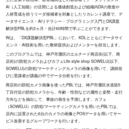
AI（人工知能）の活用による価値創造および組織内DXの推進や
人材育成を担うリーダ候補者を対象としたリカレント講座で、デ
ータサイエンス・AIリテラシー・プログラミング入門とDX課題
解決型PBLを約3ヵ月・合計60時間で学ぶことができます。
Wは、「DX課題解決型PBL」において、KDLとともにデータサイ
エンス・AI技術を用いた教材提供およびメンターを担当します。
このプログラムでは、神戸市灘区のエルナード商店街(以下、商
店街)の防犯カメラおよびカフェLife style shop SOWELU(以下、
SOWELU)の防犯/マーケティングカメラの画像を用いて、講師並
びに受講者が講義の中でデータ分析を行います。
商店街の防犯カメラ画像を使ったPBLでは、神戸市灘区水道筋5
丁目付近の防犯カメラから、年齢・性別などの属性と姿勢・走行
方向などを抽出して、事故の発生を予測します。カフェ
（SOWELU）の防犯/マーケティングカメラを用いたPBLでは、
店内に設置された6台のカメラの画像とPOSデータを用いてサー
ビス改善するグループワークを行います。